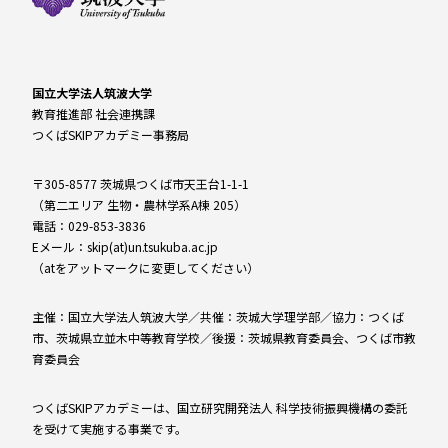
国立大学法人筑波大学
教育推進部 社会連携課
つくばSKIPアカデミー事務局
〒305-8577 茨城県つくば市天王台1-1-1
（第二エリア 生物・農林学系A棟 205）
電話：029-853-3836
Eメール：skip(at)un.tsukuba.ac.jp
（atをアットマークに変更してください）
主催：国立大学法人筑波大学／共催：茨城大学理学部／協力：つくば
市、茨城県立並木中等教育学校／後援：茨城県教育委員会、つくば市教
育委員会
つくばSKIPアカデミーは、国立研究開発法人 科学技術振興機構の委託
を受けて実施する事業です。