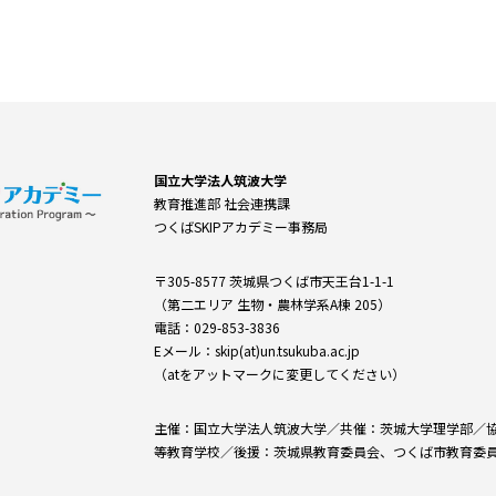
国立大学法人筑波大学
教育推進部 社会連携課
つくばSKIPアカデミー事務局
〒305-8577 茨城県つくば市天王台1-1-1
（第二エリア 生物・農林学系A棟 205）
電話：029-853-3836
Eメール：skip(at)un.tsukuba.ac.jp
（atをアットマークに変更してください）
主催：国立大学法人筑波大学／共催：茨城大学理学部／
等教育学校／後援：茨城県教育委員会、つくば市教育委