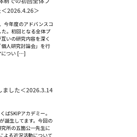
名体制での初回全体プ
026.4.26＞
え、今年度のアドバンスコ
した。初回となる全体プ
が互いの研究内容を深く
「個人研究討論会」を行
つい […]
した＜2026.3.14
つくばSKIPアカデミー。
生が誕生してます。今回の
研究所の五箇公一先生に
による近況活動について