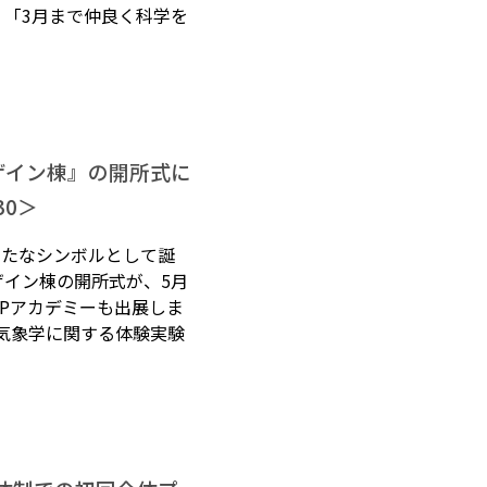
。「3月まで仲良く科学を
ザイン棟』の開所式に
30＞
の新たなシンボルとして誕
ザイン棟の開所式が、5月
IPアカデミーも出展しま
、気象学に関する体験実験