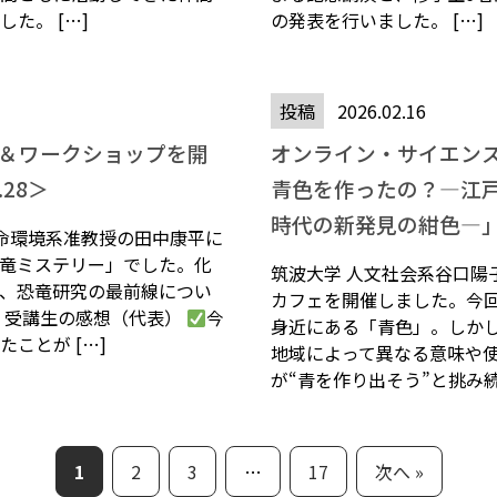
た。 […]
の発表を行いました。 […]
投稿
2026.02.16
義＆ワークショップを開
オンライン・サイエン
.28＞
青色を作ったの？―江
時代の新発見の紺色―」＜2
命環境系准教授の田中康平に
竜ミステリー」でした。化
筑波大学 人文社会系谷口陽
、恐竜研究の最前線につい
カフェを開催しました。今
 受講生の感想（代表）
今
身近にある「青色」。しか
ことが […]
地域によって異なる意味や
が“青を作り出そう”と挑み続
1
2
3
…
17
次へ »