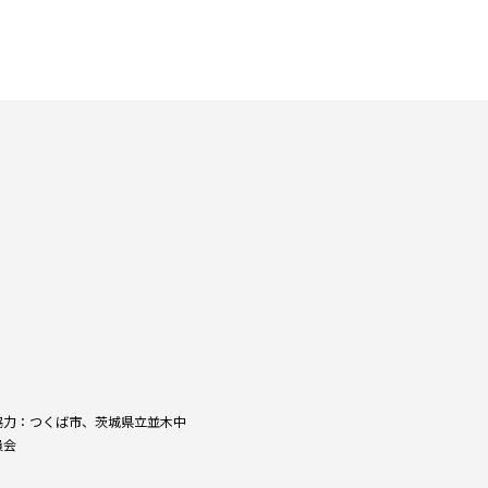
協力：つくば市、茨城県立並木中
員会