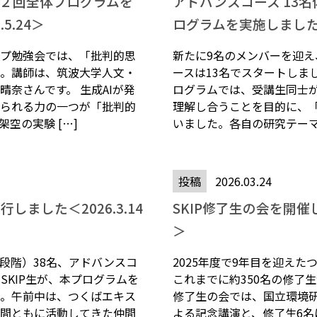
第２回全体プログラムを
アドバンスコース 13
5.24＞
ログラムを実施しました＜2
プ勉強会では、「批判的思
新たに9名のメンバーを迎
。講師は、筑波大学人文・
ースは13名でスタートしま
晴奈さんです。 生成AIが発
ログラムでは、受講生同士
られる力の一つが「批判的
理解し合うことを目的に、
空の実験 […]
いました。各自の研究テーマに
投稿
2026.03.24
しました＜2026.3.14
SKIP修了生の会を開催しま
＞
段階）38名、アドバンスコ
2025年度で9年目を迎えた
SKIP生が、本プログラムを
これまでに約350名の修了
。午前中は、つくばエキス
修了生の会では、国立環境
間ともに活動してきた仲間
よる記念講演と、修了生6名